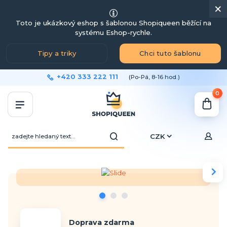
×
Toto je ukázkový eshop s šablonou Shopiqueen běžící na
systému Eshop-rychle.
Tipy a triky
Chci tuto šablonu
+420 333 222 111
(Po-Pá, 8-16 hod.)
0
CZK
Doprava zdarma