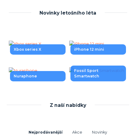
Novinky letošního léta
Xbox series X
iPhone 12 mini
Fossil Sport
Nuraphone
Smartwatch
Z naší nabídky
Nejprodávanější
Akce
Novinky