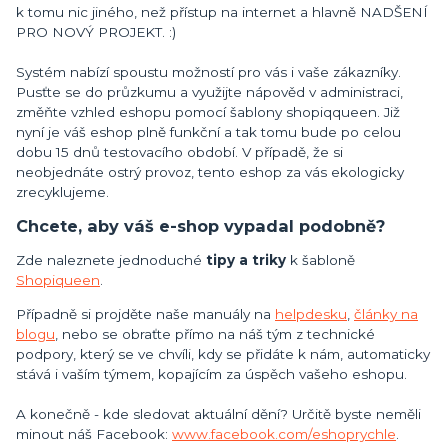
k tomu nic jiného, než přístup na internet a hlavně NADŠENÍ
PRO NOVÝ PROJEKT. :)
Systém nabízí spoustu možností pro vás i vaše zákazníky.
Pusťte se do průzkumu a využijte nápověd v administraci,
změňte vzhled eshopu pomocí šablony shopiqqueen. Již
nyní je váš eshop plně funkční a tak tomu bude po celou
dobu 15 dnů testovacího období. V případě, že si
neobjednáte ostrý provoz, tento eshop za vás ekologicky
zrecyklujeme.
Chcete, aby váš e-shop vypadal podobně?
Zde naleznete jednoduché
tipy a triky
k šabloně
Shopiqueen
.
Případně si projděte naše manuály na
helpdesku
,
články na
blogu
, nebo se obraťte přímo na náš tým z technické
podpory, který se ve chvíli, kdy se přidáte k nám, automaticky
stává i vaším týmem, kopajícím za úspěch vašeho eshopu.
A konečně - kde sledovat aktuální dění? Určitě byste neměli
minout náš Facebook:
www.facebook.com/eshoprychle
.